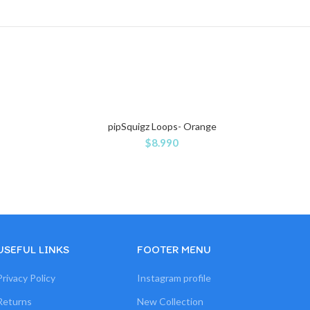
pipSquigz Loops- Orange
$
8.990
USEFUL LINKS
FOOTER MENU
Privacy Policy
Instagram profile
Returns
New Collection