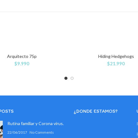
Arquitecto 75p
Hiding Hedgehogs
$
9.990
$
21.990
POSTS
¿DONDE ESTAMOS?
Rutina familiar y Corona virus.
22/06/2017
No Comments