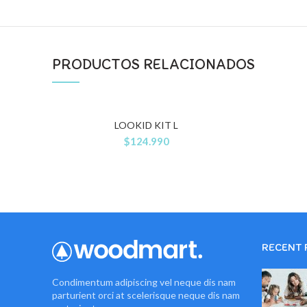
PRODUCTOS RELACIONADOS
LOOKID KIT L
$
124.990
RECENT 
Condimentum adipiscing vel neque dis nam
parturient orci at scelerisque neque dis nam