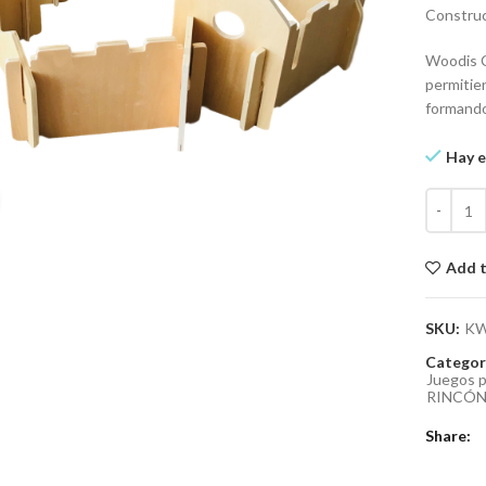
Construc
Woodis C
permitien
formando
Hay e
Construc
Click to enlarge
Add t
SKU:
KW
Categor
Juegos p
RINCÓN
Share