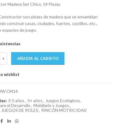
tor Madera Set Chico, 14 Piezas
onstructor son piezas de madera que se ensamblan
do construir casas, ciudades, fuertes, castillos, etc.,
 espacios de juego.
xistencias
tor Madera Set Chico 14 Piezas cantidad
AÑADIR AL CARRITO
o wishlist
W CM14
ías:
3-5 años
,
5+ años
,
Juegos Ecológicos
,
ara el Desarrollo
,
Mobiliario y Juegos
,
 JUEGOS DE ROLES
,
RINCÓN MOTRICIDAD