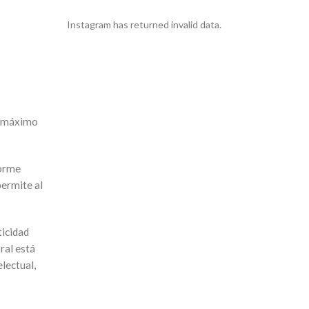
Instagram has returned invalid data.
al máximo
norme
permite al
ticidad
ral está
lectual,