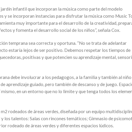
 jardín infantil que incorporan la música como parte del modelo
s y se incorporan instancias para disfrutar la música como Music T
mienta muy importante para el desarrollo de la creatividad, prepar
fectos y fomenta el desarrollo social de los niños”, señala Cox.
ación temprana sea correcta y oportuna. “No se trata de adelantar
fecto estaría lejos de ser positivo. Debemos respetar los tiempos de
uecedoras, positivas y que potencien su aprendizaje mental, sensoria
rana debe involucrar a los pedagogos, a la familia y también al niñ
 de aprendizaje guiado, pero también de descanso y de juego. Espaci
sí mismo, en un entorno que no lo limite y que tenga todos los eleme
2 rodeados de áreas verdes, diseñada por un equipo multidisciplin
d y los talentos: Salas con rincones temáticos; Gimnasio de psicomot
rior rodeado de áreas verdes y diferentes espacios lúdicos.