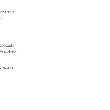
nes de la
las
cializado
 Psicóloga
ortantes